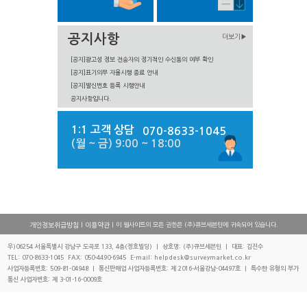
공지사항
더보기▶
[공지]광고성 정보 전송자의 정기적인 수신동의 여부 확인
[공지]표기의무 자율시행 종료 안내
[공지]발신번호 등록 시행안내
공지사항입니다.
1:1 고객 상담
070-8633-1045
(월 ~ 금) 9:00 ~ 18:00
|
| 이 웹사이트의 모든 권한은 (주)큐브세븐틴에 귀속되어 있습니다.
개인정보취급방침
이용약관
우)06254 서울특별시 강남구 도곡로 133, 4층(정호빌딩) | 상호명: (주)큐브세븐틴 | 대표: 김진수
TEL: 070-8633-1045 FAX: 050-4490-6945 E-mail: helpdesk@surveymarket.co.kr
사업자등록번호: 509-81-04948 | 통신판매업 사업자등록번호: 제 2016-서울강남-04497호 | 특수한 유형의 부가
통신 사업자번호: 제 3-01-16-0009호