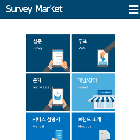
설문
투표
Survey
Vote
문자
패널/장터
Text Message
Pannel
서비스 설명서
브랜드 소개
Manual
About Us