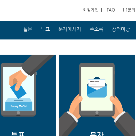
회원가입
|
FAQ
|
1:1문의
설문
투표
문자메시지
주소록
장터마당
투표
문자