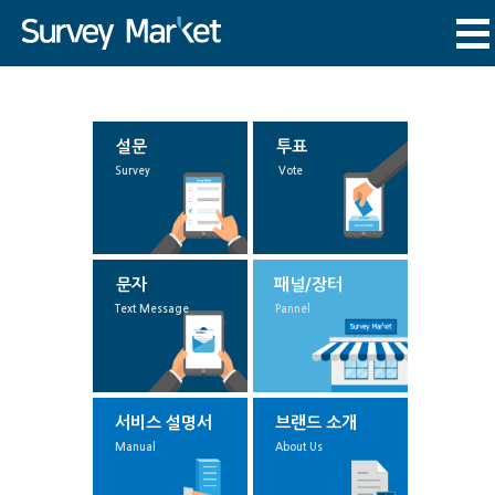
설문
투표
Survey
Vote
문자
패널/장터
Text Message
Pannel
서비스 설명서
브랜드 소개
Manual
About Us