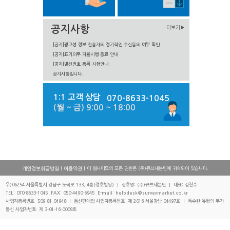
공지사항
더보기▶
[공지]광고성 정보 전송자의 정기적인 수신동의 여부 확인
[공지]표기의무 자율시행 종료 안내
[공지]발신번호 등록 시행안내
공지사항입니다.
1:1 고객 상담
070-8633-1045
(월 ~ 금) 9:00 ~ 18:00
|
| 이 웹사이트의 모든 권한은 (주)큐브세븐틴에 귀속되어 있습니다.
개인정보취급방침
이용약관
우)06254 서울특별시 강남구 도곡로 133, 4층(정호빌딩) | 상호명: (주)큐브세븐틴 | 대표: 김진수
TEL: 070-8633-1045 FAX: 050-4490-6945 E-mail: helpdesk@surveymarket.co.kr
사업자등록번호: 509-81-04948 | 통신판매업 사업자등록번호: 제 2016-서울강남-04497호 | 특수한 유형의 부가
통신 사업자번호: 제 3-01-16-0009호