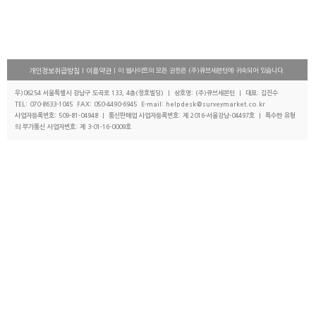
|
| 이 웹사이트의 모든 권한은 (주)큐브세븐틴에 귀속되어 있습니다.
개인정보취급방침
이용약관
우)06254 서울특별시 강남구 도곡로 133, 4층(정호빌딩) | 상호명: (주)큐브세븐틴 | 대표: 김진수
TEL: 070-8633-1045 FAX: 050-4490-6945 E-mail: helpdesk@surveymarket.co.kr
사업자등록번호: 509-81-04948 | 통신판매업 사업자등록번호: 제 2016-서울강남-04497호 | 특수한 유형
의 부가통신 사업자번호: 제 3-01-16-0009호