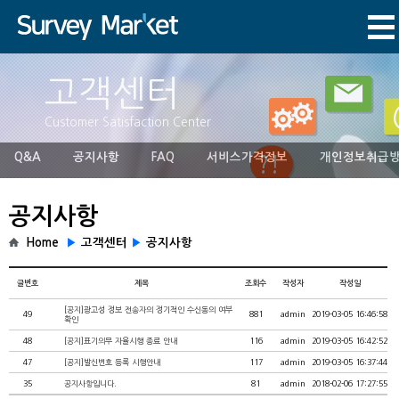
고객센터
Customer Satisfaction Center
Q&A
공지사항
FAQ
서비스가격정보
개인정보취급
공지사항
Home
▶
고객센터
▶
공지사항
글번호
제목
조회수
작성자
작성일
[공지]광고성 정보 전송자의 정기적인 수신동의 여부
49
881
admin
2019-03-05 16:46:58
확인
48
[공지]표기의무 자율시행 종료 안내
116
admin
2019-03-05 16:42:52
47
[공지]발신번호 등록 시행안내
117
admin
2019-03-05 16:37:44
35
공지사항입니다.
81
admin
2018-02-06 17:27:55