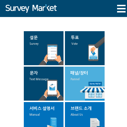
설문
투표
Survey
Vote
문자
패널/장터
Text Message
Pannel
서비스 설명서
브랜드 소개
Manual
About Us