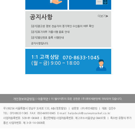
공지사항
더보기▶
[공지]광고성 정보 전송자의 정기적인 수신동의 여부 확인
[공지]표기의무 자율시행 종료 안내
[공지]발신번호 등록 시행안내
공지사항입니다.
1:1 고객 상담
070-8633-1045
(월 ~ 금) 9:00 ~ 18:00
|
| 이 웹사이트의 모든 권한은 (주)큐브세븐틴에 귀속되어 있습니다.
개인정보취급방침
이용약관
우)06254 서울특별시 강남구 도곡로 133, 4층(정호빌딩) | 상호명: (주)큐브세븐틴 | 대표: 김진수
TEL: 070-8633-1045 FAX: 050-4490-6945 E-mail: helpdesk@surveymarket.co.kr
사업자등록번호: 509-81-04948 | 통신판매업 사업자등록번호: 제 2016-서울강남-04497호 | 특수한 유형의 부가
통신 사업자번호: 제 3-01-16-0009호