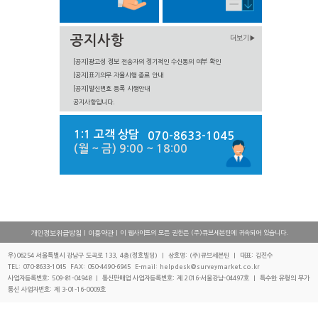
공지사항
더보기▶
[공지]광고성 정보 전송자의 정기적인 수신동의 여부 확인
[공지]표기의무 자율시행 종료 안내
[공지]발신번호 등록 시행안내
공지사항입니다.
1:1 고객 상담
070-8633-1045
(월 ~ 금) 9:00 ~ 18:00
|
| 이 웹사이트의 모든 권한은 (주)큐브세븐틴에 귀속되어 있습니다.
개인정보취급방침
이용약관
우)06254 서울특별시 강남구 도곡로 133, 4층(정호빌딩) | 상호명: (주)큐브세븐틴 | 대표: 김진수
TEL: 070-8633-1045 FAX: 050-4490-6945 E-mail: helpdesk@surveymarket.co.kr
사업자등록번호: 509-81-04948 | 통신판매업 사업자등록번호: 제 2016-서울강남-04497호 | 특수한 유형의 부가
통신 사업자번호: 제 3-01-16-0009호