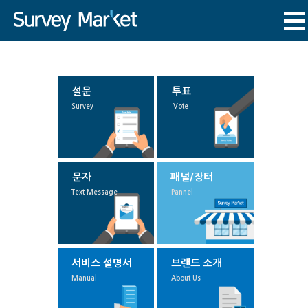
설문
투표
Survey
Vote
문자
패널/장터
Text Message
Pannel
서비스 설명서
브랜드 소개
Manual
About Us